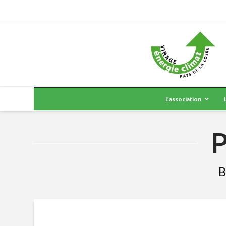
L’association
P
B