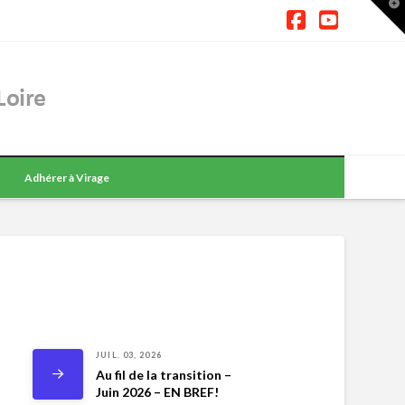
T
t
W
Facebook
YouTub
Adhérer à Virage
JUIL. 03, 2026
Au fil de la transition –
Juin 2026 – EN BREF!