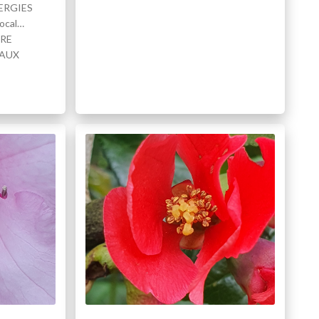
ERGIES
ocal…
IRE
TAUX
JEAN-CLAUDE CLÉMENT