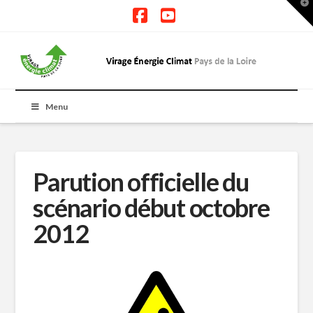
T
t
W
Facebook
YouTube
Menu
Parution officielle du
scénario début octobre
2012