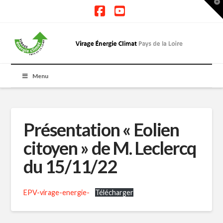
T
t
W
Facebook
YouTube
Menu
Présentation « Eolien
citoyen » de M. Leclercq
du 15/11/22
EPV-virage-energie-
Télécharger