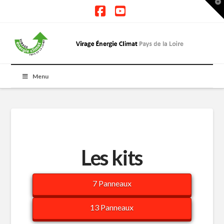
T
t
W
Facebook
YouTube
Menu
Les kits
7 Panneaux
13 Panneaux