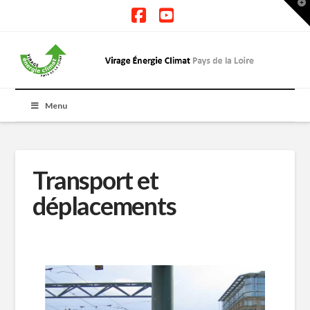
T
t
W
Facebook
YouTube
Menu
Transport et
déplacements