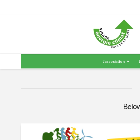
L’association
Below 