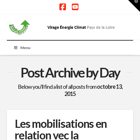
T
t
W
Facebook
YouTube
Menu
Post Archive by Day
Below you'll find a list of all posts from
octobre 13,
2015
Les mobilisations en
relation vec la