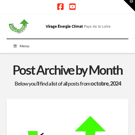
T
t
W
Facebook
YouTube
Menu
Post Archive by Month
Below you'll find a list of all posts from
octobre, 2024