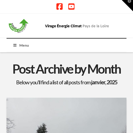
T
t
W
Facebook
YouTube
Menu
Post Archive by Month
Below you'll find a list of all posts from
janvier, 2025