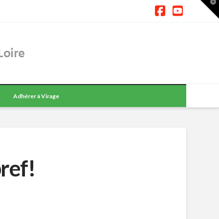
T
t
W
Facebook
YouTub
Adhérer à Virage
bref!