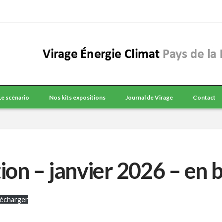
Le scénario
Nos kits expositions
Journal de Virage
Contact
ition – janvier 2026 – en 
lécharger