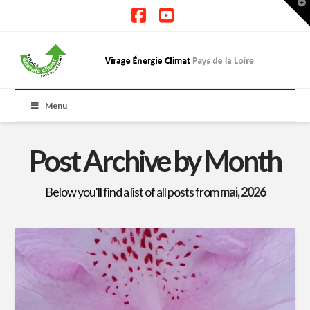
T
t
W
Facebook
YouTube
Menu
Post Archive by Month
Below you'll find a list of all posts from
mai, 2026