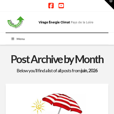
T
t
W
Facebook
YouTube
Menu
Post Archive by Month
Below you'll find a list of all posts from
juin, 2026