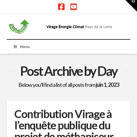
T
t
W
Facebook
YouTube
Menu
Post Archive by Day
Below you'll find a list of all posts from
juin 1, 2023
Contribution Virage à
l’enquête publique du
projet de méthaniseur